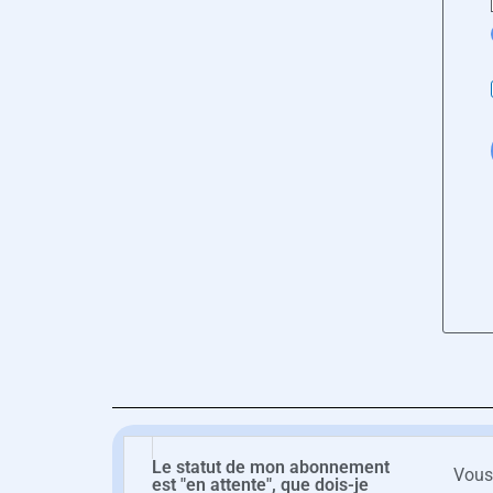
Le statut de mon abonnement
Vous 
est "en attente", que dois-je