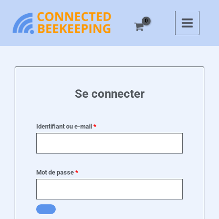
Aller
au
contenu
Obligatoire
Obligatoire
Se connecter
Identifiant ou e-mail
*
Mot de passe
*