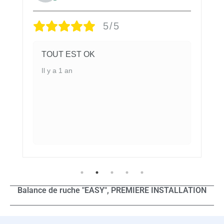
5/5
Les balances CBK font le job, simple et
efficace. Plusieurs relevés journaliers,
elles captent quasiment partout, le
fabriquant est présent pour me donner
des explications si besoin, notamment
pour l'
...
Afficher plus
Il y a 1 an
Balance de ruche "EASY", PREMIERE INSTALLATION