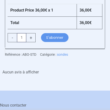
annuel
Product Price
36,00
€ x 1
36,00
€
standard
(1
Total
36,00
€
par
émetteur)
-
+
S'abonner
Référence :
ABO-STD
Catégorie :
sondes
Aucun avis à afficher
Nous contacter