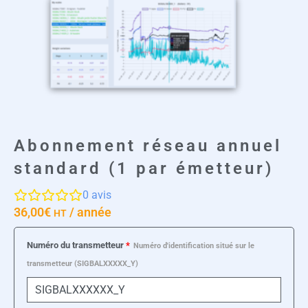
Abonnement réseau annuel
standard (1 par émetteur)
0
avis
36,00
€
/ année
HT
quantité
Numéro du transmetteur
*
Numéro d'identification situé sur le
de
transmetteur (SIGBALXXXXX_Y)
Abonnement
réseau